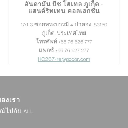
อันดามัน บีช โฮเทล ภูเก็ต -
แฮนด์ริทเทน คอลเลกชั่น
้งค่า
17/1-3 ซอยพระบารมี 4 ป่าตอง
,
83150
อนุญาตให้บันทึกการตั้งค่าของผู้ใช้สำหรับการเยี่ยมชมครั้งต่อไปตัวอย่างเช่นพวกเขาสามาร
ภูเก็ต
,
ประเทศไทย
โทรศัพท์
+66 76 626 777
ชื่อ
ผู้ให้บริการ
วัตถุประสงค์
แฟกซ์
+66 76 627 277
ngDecoratorData
D-EDGE
This cookie is used to store the sourceID and
HC267-re@accor.com
Accor
MerchantID, needed for the correct functionality of 
Platform
Accor Website plaftorm
nsentID
D-edge
Remember user's consent on Cookies and consen
Cookie
Identifier.
Consent
nsentDeleteKey
D-edge
Remember user's consent on Cookies and consen
Cookie
Identifier.
Consent
องเรา
w_consent
D-edge
Remember user's consent on Cookies and consen
์ไปกับ ALL
Cookie
Identifier.
Consent
esp
D-edge
Remember user's consent on Cookies and consen
Cookie
Identifier.