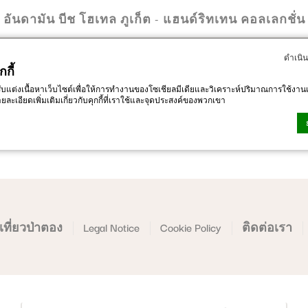
อันดามัน บีช โฮเทล ภูเก็ต - แฮนด์ริทเทน คอลเลกชั่น
าหารและ
ข้อเสนอ
ดำเนิ
กกี้
บาร์
พิเศษ
อปรับแต่งเนื้อหาเว็บไซต์เพื่อให้การทำงานของโซเชียลมีเดียและวิเคราะห์ปริมาณการใช้งาน
ละเอียดเพิ่มเติมเกี่ยวกับคุกกี้ที่เราใช้และจุดประสงค์ของพวกเขา
-edge Macaron CMP
. การปรับปรุงครั้งล่าสุด: 2023-09-28.
ร
ที่เป็นข้อความเล็กน้อยซึ่งใช้โดยเว็บไซต์เพื่อเพิ่มประสบการณ์การใช้งานยอมรับคุกกี้ทั้งห
ารอนุญาต
ี่เที่ยวป่าตอง
Legal Notice
Cookie Policy
ติดต่อเรา
็น
นุญาตให้เว็บไซต์ทำงานอย่างถูกต้องช่วยให้ฟังก์ชั่นพื้นฐานเช่นการเข้าสู่ระบบพื้นที่ส่วนตัว 