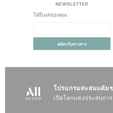
NEWSLETTER
ไม่มีคุกกี้ชนิดนี้
ใส่อีเมลของคุณ
การตั
คุกกี้การตั้งค่า
_AccorTracki
_deCookiesCo
_deCookiesCo
โปรแกรมสะสมแต้มข
fb_cookie_la
เปิดโลกแห่งประสบการณ
_deCountryR