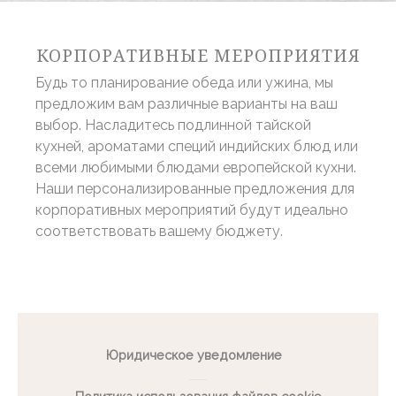
Cookie
consent on Cookies
Consent
and consent
Identifier.
КОРПОРАТИВНЫЕ МЕРОПРИЯТИЯ
Будь то планирование обеда или ужина, мы
статистика
предложим вам различные варианты на ваш
выбор. Насладитесь подлинной тайской
Такие файлы cookie используются для сбора
информации пользователей о пути навигации с
кухней, ароматами специй индийских блюд или
конечной целью для агрегированного анализа
всеми любимыми блюдами европейской кухни.
статистики для улучшения веб-сайта.
Таких файлов cookie нет.
Наши персонализированные предложения для
корпоративных мероприятий будут идеально
соответствовать вашему бюджету.
Маркетинг и реклама
Маркетинговые файлы cookie будут использоваться в
основном третьими сторонами для создания профиля
пользователя, чтобы отслеживать его поведение и
привычки в Интернете в маркетинговых целях.
Имя
Провайдер
Цель
продолжительность
Юридическое уведомление
_gcl_au
Google
Used for
90 дней
AdSense
experiments with
advertisement