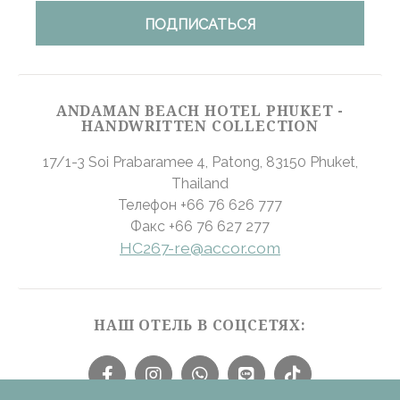
_gcl_au
Google
Used for
90 дней
AdSense
experiments with
advertisement
efficiency across
websites
ANDAMAN BEACH HOTEL PHUKET -
Подтвердить выбор
HANDWRITTEN COLLECTION
меньше инфо
17/1-3 Soi Prabaramee 4, Patong
,
83150
Phuket
,
Thailand
Телефон
+66 76 626 777
Факс
+66 76 627 277
HC267-re@accor.com
НАШ ОТЕЛЬ В СОЦСЕТЯХ: