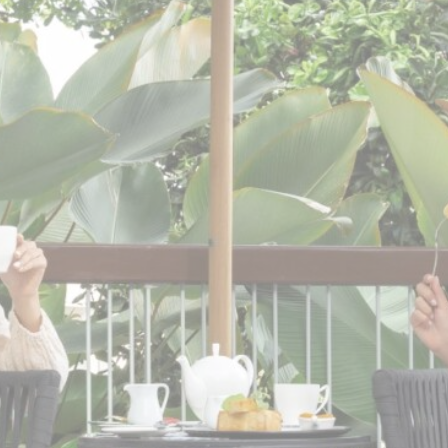
Файлы cookie - это небольшие фрагменты текстовой
информации, которые используются веб-сайтом для
улучшения взаимодействия с пользователем. Примите
все файлы cookie или выберите, какие категории вы
хотите разрешить.
политика в отношении файлов cookie
Нужно
Необходимые файлы cookie позволяют веб-сайту вести
себя должным образом, обеспечивая основные
функции, такие как вход в личный кабинет или
навигацию по сайту.
Таких файлов cookie нет.
предпочтения
Файлы cookie предпочтений позволяют сохранить
настройки пользователя для следующего посещения.
Например, они могут владеть языком пользователя.
Имя
Провайдер
Цель
_AccorTrackingDecoratorData
D-EDGE
This cookie is used