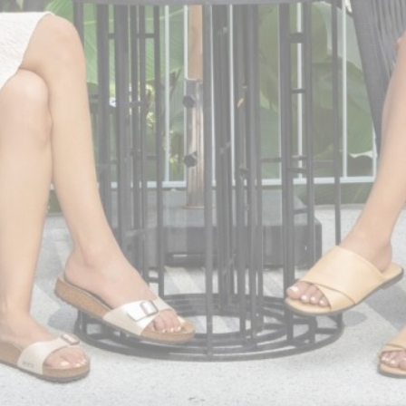
Accor
to store the
Platform
sourceID and
MerchantID,
needed for the
correct functionality
of the Accor
Website plaftorm
_deCookiesConsentID
D-edge
Remember user's
Cookie
consent on Cookies
Consent
and consent
Identifier.
_deCookiesConsentDeleteKey
D-edge
Remember user's
Cookie
consent on Cookies
Consent
and consent
Identifier.
fb_cookie_law_consent
D-edge
Remember user's
Cookie
consent on Cookies
Consent
and consent
Identifier.
_deCountryResp
D-edge
Remember user's
Cookie
consent on Cookies
Consent
and consent
Identifier.
_deCookiesConsent
D-edge
Remember user's