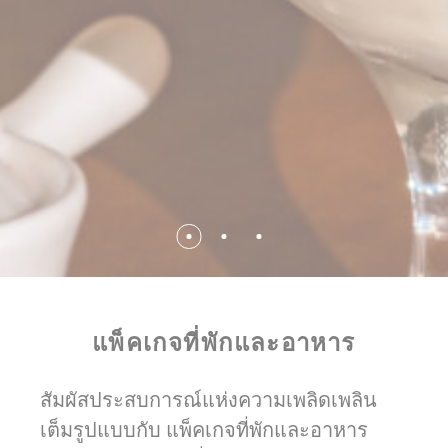
ข้อมูลผู้ใช้โฆษณา
ให้ความยินยอมในการส่งข้อมูลผู้ใช้ที่เกี่ยวข้องกับการโฆษณาไป
ยัง Google
ชื่อ
ผู้ให้
วัตถุประสงค์
ระยะ
บริการ
เวลา
_gcl_au
Google
Used for experiments with
90
AdSense
advertisement efficiency
วัน
across websites
โฆษณาส่วนบุคคล
ให้ความยินยอมแก่บุคคลที่สามสำหรับการโฆษณาส่วนบุคคล
แพ็คเกจที่พักและอาหาร
ชื่อ
ผู้ให้
วัตถุประสงค์
ระยะ
บริการ
เวลา
สัมผัสประสบการณ์แห่งความเพลิดเพลิน
_gcl_au
Google
Used for experiments with
90
AdSense
advertisement efficiency
วัน
เต็มรูปแบบกับ แพ็คเกจที่พักและอาหาร
across websites