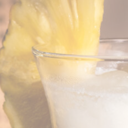
28.
คุกกี้คืออะไร
คุกกี้เป็นข้อมูลที่เป็นข้อความเล็กน้อยซึ่งใช้โดยเว็บไซต์เพื่อเพิ่ม
ประสบการณ์การใช้งานยอมรับคุกกี้ทั้งหมดหรือเลือกหมวดหมู่ที่
คุณต้องการอนุญาต
นโยบายคุกกี้
จำเป็น
คุกกี้ที่จำเป็นอนุญาตให้เว็บไซต์ทำงานอย่างถูกต้องช่วยให้ฟังก์ชั่
นพื้นฐานเช่นการเข้าสู่ระบบพื้นที่ส่วนตัว or the website
navigation
ไม่มีคุกกี้ชนิดนี้
การตั้งค่า
คุกกี้การตั้งค่าอนุญาตให้บันทึกการตั้งค่าของผู้ใช้สำหรับการ
เยี่ยมชมครั้งต่อไปตัวอย่างเช่นพวกเขาสามารถเก็บภาษาผู้ใช้
ชื่อ
ผู้ให้
วัตถุประสงค์
ระ
บริการ
เว
_AccorTrackingDecoratorData
D-
This cookie is used
30 