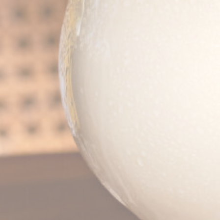
Cookie
consent on Cookies
Consent
and consent
Identifier.
สถิติ
คุกกี้ของชนิดนี้ถูกใช้เพื่อรวบรวมข้อมูลของผู้ใช้เกี่ยวกับเส้น
ทางการนำทางด้วยเป้าหมายสุดท้ายเพื่อวิเคราะห์สถิติใน
ลักษณะที่รวมเพื่อปรับปรุงเว็บไซต์
ไม่มีคุกกี้ชนิดนี้
การตลาดและโฆษณา
การตลาดคุกกี้ส่วนใหญ่จะถูกใช้โดยบุคคลที่สามเพื่อสร้าง
โปรไฟล์ผู้ใช้เพื่อติดตามพฤติกรรมและนิสัยของเขาทั่วเว็บเพื่อจุด
ประสงค์ทางการตลาด
ชื่อ
ผู้ให้
วัตถุประสงค์
ระยะ
บริการ
เวลา
_gcl_au
Google
Used for experiments with
90
AdSense
advertisement efficiency
วัน
across websites