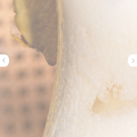
EDGE
to store the
Accor
sourceID and
Platform
MerchantID,
needed for the
correct functionality
of the Accor
Website plaftorm
_deCookiesConsentID
D-edge
Remember user's
เซสช
Cookie
consent on Cookies
Consent
and consent
Identifier.
_deCookiesConsentDeleteKey
D-edge
Remember user's
เซสช
Cookie
consent on Cookies
Consent
and consent
Identifier.
fb_cookie_law_consent
D-edge
Remember user's
เซสช
Cookie
consent on Cookies
Consent
and consent
Identifier.
_deCountryResp
D-edge
Remember user's
เซสช
Cookie
consent on Cookies
Consent
and consent
Identifier.
_deCookiesConsent
D-edge
Remember user's
เซสช