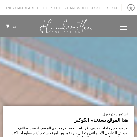
ANDAMAN BEACH HOTEL PHUKET - HANDWRITTEN COLLECTION
Ar
استمر دون قبول
هذا الموقع يستخدم الكوكيز
قد نستخدم ملفات تعريف الارتباط لتخصيص محتوى الموقع، لتوفير وظائف
وسائل التواصل الاجتماعي وتحليل حركة مرور الموقع.ستجد أدناه معلومات أكثر