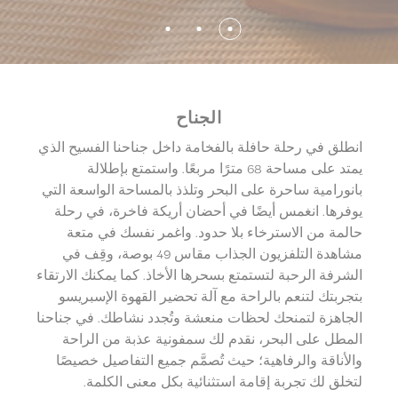
تأكيد الاختيار
أقل التفاصيل
الجناح
انطلق في رحلة حافلة بالفخامة داخل جناحنا الفسيح الذي
يمتد على مساحة 68 مترًا مربعًا. واستمتع بإطلالة
بانورامية ساحرة على البحر وتلذذ بالمساحة الواسعة التي
يوفرها. انغمس أيضًا في أحضان أريكة فاخرة، في رحلة
حالمة من الاسترخاء بلا حدود. واغمر نفسك في متعة
مشاهدة التلفزيون الجذاب مقاس 49 بوصة، وقِف في
الشرفة الرحبة لتستمتع بسحرها الأخاذ. كما يمكنك الارتقاء
بتجربتك لتنعم بالراحة مع آلة تحضير القهوة الإسبريسو
الجاهزة لتمنحك لحظات منعشة وتُجدد نشاطك. في جناحنا
المطل على البحر، نقدم لك سمفونية عذبة من الراحة
والأناقة والرفاهية؛ حيث تُصمَّم جميع التفاصيل خصيصًا
لتخلق لك تجربة إقامة استثنائية بكل معنى الكلمة.