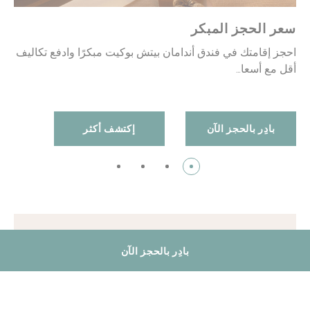
سعر الحجز المبكر
احجز إقامتك في فندق أندامان بيتش بوكيت مبكرًا وادفع تكاليف
أقل مع أسعا…
بادِر بالحجز الآن
إكتشف أكثر
أفضل فنادق بوكيت باتونج بيتش
بادِر بالحجز الآن
الإشعار القانوني