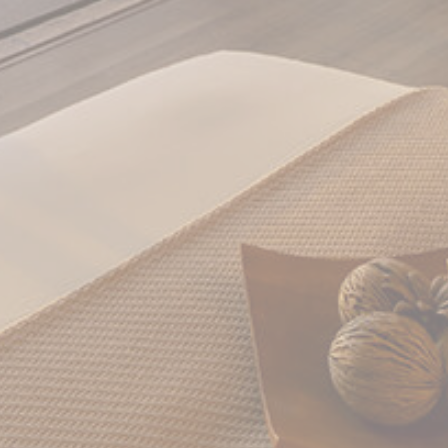
بيانات المستخدم الإعلانية
تقديم الموافقة على إرسال بيانات المستخدم المتعلقة بالإعلان إلى
Google.
اسم
مزود
غرض
مدة
90
Used for experiments with
Google
_gcl_au
AdSense
advertisement efficiency
أيام
across websites
إعلانات شخصية
تقديم الموافقة لأطراف ثالثة للإعلانات المخصصة
اسم
مزود
غرض
مدة
90
Used for experiments with
Google
_gcl_au
AdSense
advertisement efficiency
أيام
across websites