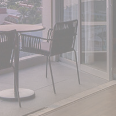
consent on Cookies
Cookie
and consent
Consent
Identifier.
إحصائيات
يتم استخدام ملفات تعريف الارتباط من هذا النوع لجمع معلومات
المستخدم حول مسار الملاحة مع الهدف النهائي لتحليل الإحصاءات
بطريقة مجمعة لتعزيز الموقع الإلكتروني
لا توجد ملفات تعريف الارتباط من هذا النوع.
التسويق والإعلانات
سيتم استخدام ملفات تعريف الارتباط التسويقية بشكل أساسي من
قبل طرف ثالث لإنشاء ملف تعريف مستخدم لتتبع سلوكه وعاداته
عبر الويب لأغراض التسويق.
اسم
مزود
غرض
مدة
90
Used for experiments with
Google
_gcl_au
AdSense
advertisement efficiency
أيام
across websites