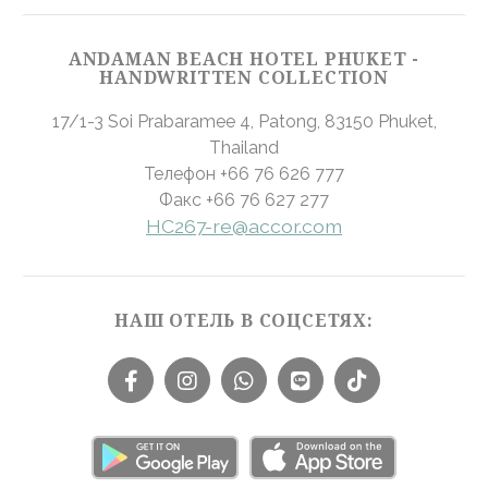
Имя
Провайдер
Цель
продолжительность
_gcl_au
Google
Used for
90 дней
ANDAMAN BEACH HOTEL PHUKET -
AdSense
experiments with
HANDWRITTEN COLLECTION
advertisement
efficiency across
17/1-3 Soi Prabaramee 4, Patong
,
83150
Phuket
,
websites
Thailand
Телефон
+66 76 626 777
Подтвердить выбор
меньше инфо
Факс
+66 76 627 277
HC267-re@accor.com
НАШ ОТЕЛЬ В СОЦСЕТЯХ: