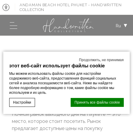
ANDAMAN BEACH HOTEL PHUKET - HANDWRITTEN
COLLECTION
Ru
НОЧНОЙ РЫНОК ВЫХОДНОГО
Продолжить, не принимая
ДНЯ В ПХУКЕТ ТАУН
этот веб-сайт использует файлы cookie
Мы можем использовать файлы cookie для настройки
Дата публикации::
28 марта 2022
содержимого веб-сайта, предоставления функций социальных
сетей и анализа посещаемости веб-сайта. Ниже вы найдете
более подробную информацию о том, какие файлы cookie мы
используем и их цель.
ПОДЕЛИТЬСЯ С:
Настройки
Принять все файлы cookie
Ночной рынок выходного дня на Пхукете — это
место, которое стоит посетить. Рынок
Cookie Declaration by
d-edge Macaron CMP
. Last update: 2023-09-
предлагает доступные цены на покупку
28.