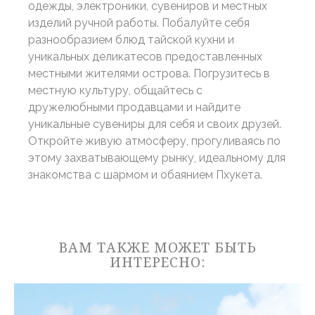
одежды, электроники, сувениров и местных
Что такое куки?
изделий ручной работы. Побалуйте себя
Файлы cookie - это небольшие фрагменты текстовой
разнообразием блюд тайской кухни и
информации, которые используются веб-сайтом для
улучшения взаимодействия с пользователем. Примите
уникальных деликатесов предоставленных
все файлы cookie или выберите, какие категории вы
местными жителями острова. Погрузитесь в
хотите разрешить.
местную культуру, общайтесь с
политика в отношении файлов cookie
дружелюбными продавцами и найдите
уникальные сувениры для себя и своих друзей.
Нужно
Откройте живую атмосферу, прогуливаясь по
Необходимые файлы cookie позволяют веб-сайту вести
этому захватывающему рынку, идеальному для
себя должным образом, обеспечивая основные
знакомства с шармом и обаянием Пхукета.
функции, такие как вход в личный кабинет или
навигацию по сайту.
Таких файлов cookie нет.
предпочтения
ВАМ ТАКЖЕ МОЖЕТ БЫТЬ
ИНТЕРЕСНО:
Файлы cookie предпочтений позволяют сохранить
настройки пользователя для следующего посещения.
Например, они могут владеть языком пользователя.
Имя
Провайдер
Цель